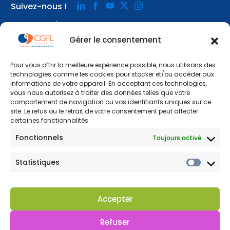
Suivez-nous !
Notre
Notre
Notre
Notre
Notre
page
page
page
page
page
ACCESSIBILITÉ
linkedin
facebook
youtube
x
instagram
MENTIONS LÉGALES
Gérer le consentement
FAQ
POLITIQUE DE CONFIDENTIALITÉ
Pour vous offrir la meilleure expérience possible, nous utilisons des
COOKIES
technologies comme les cookies pour stocker et/ou accéder aux
informations de votre appareil. En acceptant ces technologies,
vous nous autorisez à traiter des données telles que votre
comportement de navigation ou vos identifiants uniques sur ce
site. Le refus ou le retrait de votre consentement peut affecter
certaines fonctionnalités.
Fonctionnels
Toujours activé
Statistiques
© 2025 – CGFL
Un site
Wazacom
-
Cookies
Accepter
Refuser