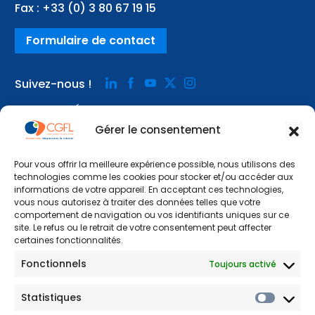
Fax :
+33 (0) 3 80 67 19 15
Formulaire de contact
Suivez-nous !
Notre
Notre
Notre
Notre
Notre
page
page
page
page
page
ACCESSIBILITÉ
linkedin
facebook
youtube
x
instagram
MENTIONS LÉGALES
Gérer le consentement
FAQ
POLITIQUE DE CONFIDENTIALITÉ
Pour vous offrir la meilleure expérience possible, nous utilisons des
COOKIES
technologies comme les cookies pour stocker et/ou accéder aux
informations de votre appareil. En acceptant ces technologies,
vous nous autorisez à traiter des données telles que votre
comportement de navigation ou vos identifiants uniques sur ce
site. Le refus ou le retrait de votre consentement peut affecter
certaines fonctionnalités.
Fonctionnels
Toujours activé
Statistiques
© 2025 – CGFL
Un site
Wazacom
-
Cookies